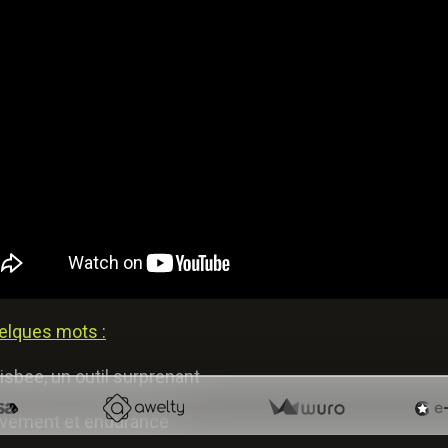
elques mots :
risbee, un outil surprenant
vement et endurance