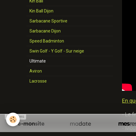
Kin Ball
Kin Ball Dijon
Sarbacane Sportive
Sarbacane Dijon
Speed Badminton
Swin Golf - Y Golf - Sur neige
Ultimate
Aviron
Lacrosse
En qu
- Le f
SPONSORS
- Mou