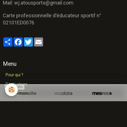
Mail: wj.atousports@gmail.com
Carte professionnelle d'éducateur sportif n°
02101ED0076
Partager
Facebook
Twitter
Email
Menu
Pour qui ?
Réalisations
SPONSORS
Témoignages
Contact
Activités