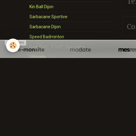
Té
Kin Ball Dijon
Sarbacane Sportive
Co
Sarbacane Dijon
Speed Badminton
SPONSORS
Swin Golf - Y Golf - Sur neige
Ac
Ultimate
Aviron
Lacrosse