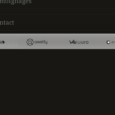
moignages
ntact
tivités